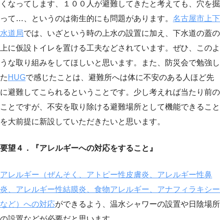
くなってします、１００人が避難してきたと考えても、穴を掘
って…、というのは衛生的にも問題があります。
名古屋市上下
水道局
では、いざという時の上水の設置に加え、下水道の蓋の
上に仮設トイレを置ける工夫などされています。ぜひ、このよ
うな取り組みをしてほしいと思います。また、防災会で勉強し
た
HUG
で感じたことは、避難所へは体に不安のある人ほど先
に避難してこられるということです。少し考えれば当たり前の
ことですが、不安を取り除ける避難場所として機能できること
を大前提に新設していただきたいと思います。
要望４．『アレルギーへの対応をすること』
アレルギー（ぜんそく、アトピー性皮膚炎、アレルギー性鼻
炎、アレルギー性結膜炎、食物アレルギー、アナフィラキシー
など）への対応
ができるよう、温水シャワーの設置や日陰場所
の設置などが必要だと思います。