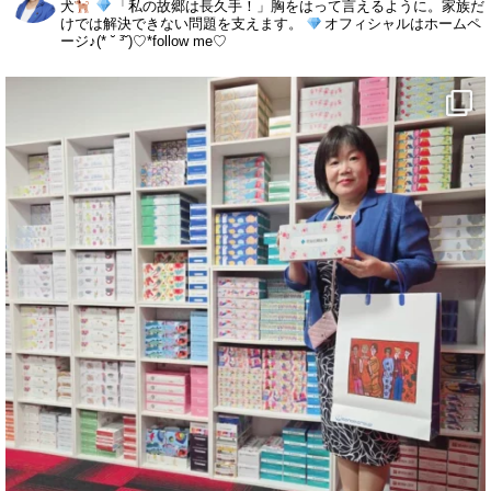
犬
「私の故郷は長久手！」胸をはって言えるように。家族だ
けでは解決できない問題を支えます。
オフィシャルはホームペ
ージ♪(* ˘ ³˘)♡*follow me♡