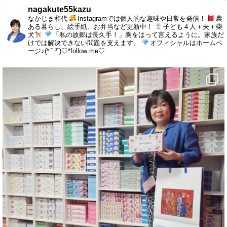
nagakute55kazu
なかじま和代
Instagramでは個人的な趣味や日常を発信！
農
ある暮らし、絵手紙、お弁当など更新中！
子ども４人＋夫＋柴
犬
「私の故郷は長久手！」胸をはって言えるように。家族だ
けでは解決できない問題を支えます。
オフィシャルはホームペ
ージ♪(* ˘ ³˘)♡*follow me♡