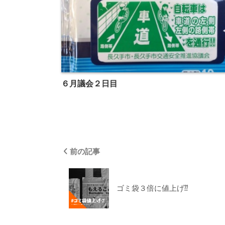
６月議会２日目
前の記事
ゴミ袋３倍に値上げ⁇