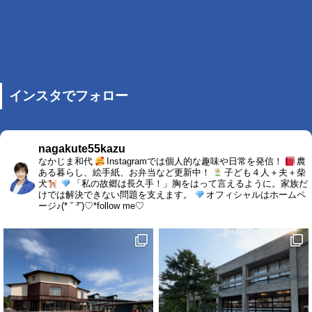
インスタでフォロー
nagakute55kazu
なかじま和代
Instagramでは個人的な趣味や日常を発信！
農
ある暮らし、絵手紙、お弁当など更新中！
子ども４人＋夫＋柴
犬
「私の故郷は長久手！」胸をはって言えるように。家族だ
けでは解決できない問題を支えます。
オフィシャルはホームペ
ージ♪(* ˘ ³˘)♡*follow me♡