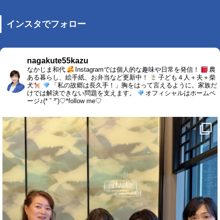
インスタでフォロー
nagakute55kazu
なかじま和代
Instagramでは個人的な趣味や日常を発信！
農
ある暮らし、絵手紙、お弁当など更新中！
子ども４人＋夫＋柴
犬
「私の故郷は長久手！」胸をはって言えるように。家族だ
けでは解決できない問題を支えます。
オフィシャルはホームペ
ージ♪(* ˘ ³˘)♡*follow me♡