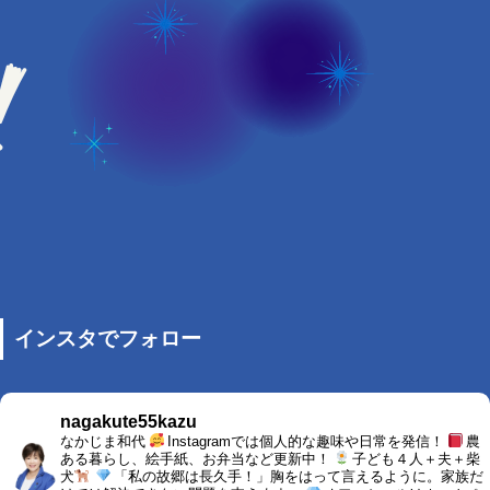
インスタでフォロー
nagakute55kazu
なかじま和代
Instagramでは個人的な趣味や日常を発信！
農
ある暮らし、絵手紙、お弁当など更新中！
子ども４人＋夫＋柴
犬
「私の故郷は長久手！」胸をはって言えるように。家族だ