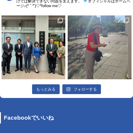
けでは解決できない問題を支えます。
オフィシャルはホームペ
ージ♪(* ˘ ³˘)♡*follow me♡
もっとみる
フォローする
Facebookでいいね