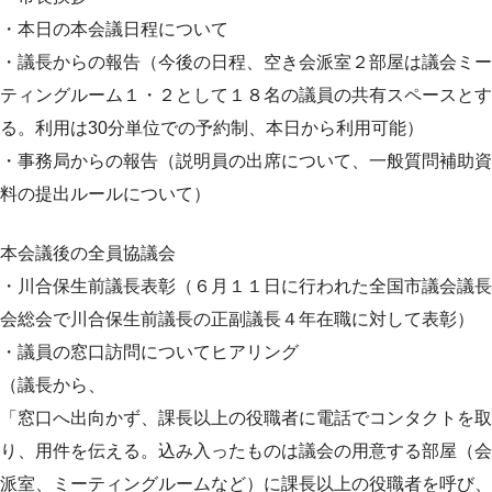
・本日の本会議日程について
・議長からの報告（今後の日程、空き会派室２部屋は議会ミー
ティングルーム１・２として１８名の議員の共有スペースとす
る。利用は30分単位での予約制、本日から利用可能）
・事務局からの報告（説明員の出席について、一般質問補助資
料の提出ルールについて）
本会議後の全員協議会
・川合保生前議長表彰（６月１１日に行われた全国市議会議長
会総会で川合保生前議長の正副議長４年在職に対して表彰）
・議員の窓口訪問についてヒアリング
（議長から、
「窓口へ出向かず、課長以上の役職者に電話でコンタクトを取
り、用件を伝える。込み入ったものは議会の用意する部屋（会
派室、ミーティングルームなど）に課長以上の役職者を呼び、