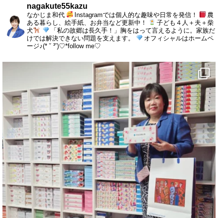
nagakute55kazu
なかじま和代
Instagramでは個人的な趣味や日常を発信！
農
ある暮らし、絵手紙、お弁当など更新中！
子ども４人＋夫＋柴
犬
「私の故郷は長久手！」胸をはって言えるように。家族だ
けでは解決できない問題を支えます。
オフィシャルはホームペ
ージ♪(* ˘ ³˘)♡*follow me♡