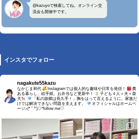
@kazuyoで検索してね。オンライン交
流会も開催中です。
インスタでフォロー
nagakute55kazu
なかじま和代
Instagramでは個人的な趣味や日常を発信！
農
ある暮らし、絵手紙、お弁当など更新中！
子ども４人＋夫＋柴
犬
「私の故郷は長久手！」胸をはって言えるように。家族だ
けでは解決できない問題を支えます。
オフィシャルはホームペ
ージ♪(* ˘ ³˘)♡*follow me♡