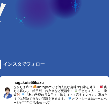
インスタでフォロー
nagakute55kazu
なかじま和代
Instagramでは個人的な趣味や日常を発信！
農
ある暮らし、絵手紙、お弁当など更新中！
子ども４人＋夫＋柴
犬
「私の故郷は長久手！」胸をはって言えるように。家族だ
けでは解決できない問題を支えます。
オフィシャルはホームペ
ージ♪(* ˘ ³˘)♡*follow me♡