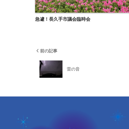
急遽！長久手市議会臨時会
前の記事
雷の音