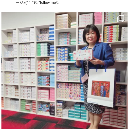
ージ♪(* ˘ ³˘)♡*follow me♡