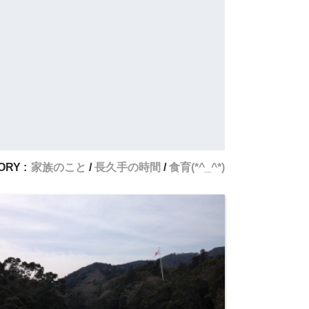
RY :
家族のこと
長久手の時間
食育(*^_^*)