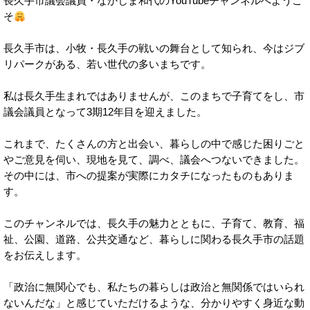
長久手市議会議員・なかじま和代のYouTubeチャンネルへようこ
そ
長久手市は、小牧・長久手の戦いの舞台として知られ、今はジブ
リパークがある、若い世代の多いまちです。
私は長久手生まれではありませんが、このまちで子育てをし、市
議会議員となって3期12年目を迎えました。
これまで、たくさんの方と出会い、暮らしの中で感じた困りごと
やご意見を伺い、現地を見て、調べ、議会へつないできました。
その中には、市への提案が実際にカタチになったものもありま
す。
このチャンネルでは、長久手の魅力とともに、子育て、教育、福
祉、公園、道路、公共交通など、暮らしに関わる長久手市の話題
をお伝えします。
「政治に無関心でも、私たちの暮らしは政治と無関係ではいられ
ないんだな」と感じていただけるような、分かりやすく身近な動