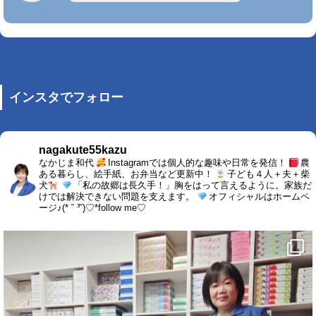
インスタでフォロー
nagakute55kazu
なかじま和代
Instagramでは個人的な趣味や日常を発信！
農
ある暮らし、絵手紙、お弁当など更新中！
子ども４人＋夫＋柴
犬
「私の故郷は長久手！」胸をはって言えるように。家族だ
けでは解決できない問題を支えます。
オフィシャルはホームペ
ージ♪(* ˘ ³˘)♡*follow me♡