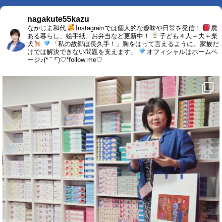
nagakute55kazu
なかじま和代
Instagramでは個人的な趣味や日常を発信！
農
ある暮らし、絵手紙、お弁当など更新中！
子ども４人＋夫＋柴
犬
「私の故郷は長久手！」胸をはって言えるように。家族だ
けでは解決できない問題を支えます。
オフィシャルはホームペ
ージ♪(* ˘ ³˘)♡*follow me♡