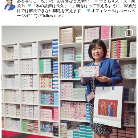
ある暮らし、絵手紙、お弁当など更新中！
子ども４人＋夫＋柴
犬
「私の故郷は長久手！」胸をはって言えるように。家族だ
けでは解決できない問題を支えます。
オフィシャルはホームペ
ージ♪(* ˘ ³˘)♡*follow me♡