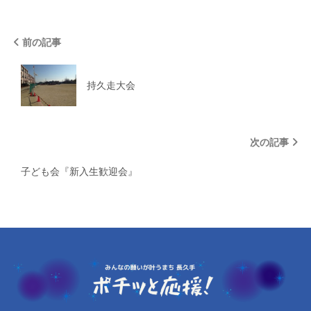
前の記事
持久走大会
次の記事
子ども会『新入生歓迎会』