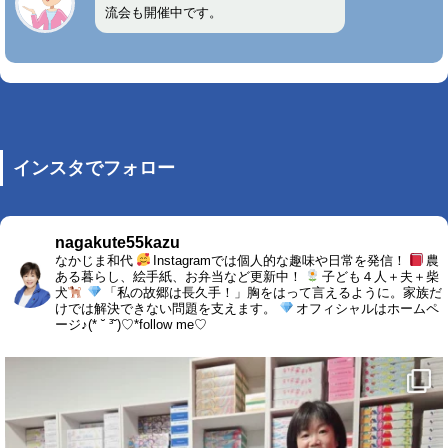
流会も開催中です。
インスタでフォロー
nagakute55kazu
なかじま和代
Instagramでは個人的な趣味や日常を発信！
農
ある暮らし、絵手紙、お弁当など更新中！
子ども４人＋夫＋柴
犬
「私の故郷は長久手！」胸をはって言えるように。家族だ
けでは解決できない問題を支えます。
オフィシャルはホームペ
ージ♪(* ˘ ³˘)♡*follow me♡