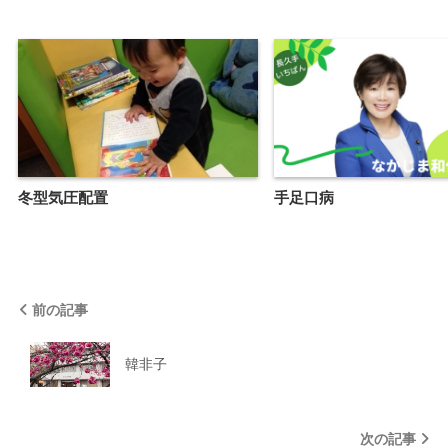
冬型気圧配置
手足口病
前の記事
韓非子
次の記事