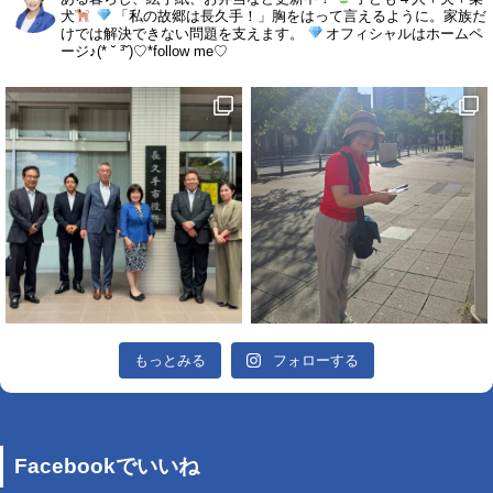
犬
「私の故郷は長久手！」胸をはって言えるように。家族だ
けでは解決できない問題を支えます。
オフィシャルはホームペ
ージ♪(* ˘ ³˘)♡*follow me♡
もっとみる
フォローする
Facebookでいいね