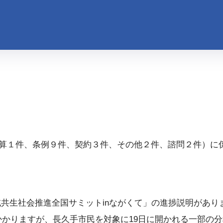
算１件、条例９件、契約３件、その他２件、諮問２件）に
「地域共生社会推進全国サミットinながくて」の進捗説明があり
がかかりますが、長久手市民を対象に19日に開かれる一部の